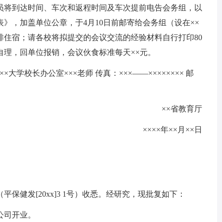
员将到达时间、车次和返程时间及车次提前电告会务组，以
》，加盖单位公章，于4月10日前邮寄给会务组（设在××
排住宿；请各校将拟提交的会议交流的经验材料自行打印80
自理，回单位报销，会议伙食标准每天××元。
××大学校长办公室×××老师 传真：×××——×××××××× 邮
××省教育厅
××××年××月××日
保健发[20xx]3 1号）收悉。经研究，现批复如下：
公司开业。