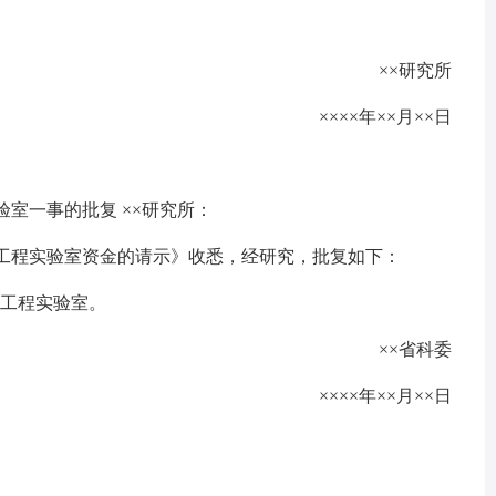
××研究所
××××年××月××日
验室一事的批复 ××研究所：
物工程实验室资金的请示》收悉，经研究，批复如下：
物工程实验室。
××省科委
××××年××月××日