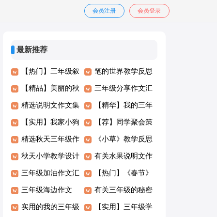
会员注册
会员登录
最新推荐
【热门】三年级叙
笔的世界教学反思
事作文八篇
【精品】美丽的秋
三年级分享作文汇
天三年级作文汇编
精选说明文作文集
总六篇
【精华】我的三年
八篇
合7篇
【实用】我家小狗
级作文汇编九篇
【荐】同学聚会策
三年级作文合集10
精选秋天三年级作
划方案
《小草》教学反思
篇
文合集八篇
秋天小学教学设计
有关水果说明文作
三年级加油作文汇
文锦集6篇
【热门】《春节》
编六篇
三年级海边作文
三年级作文汇编10
有关三年级的秘密
300字4篇
实用的我的三年级
篇
作文4篇
【实用】三年级学