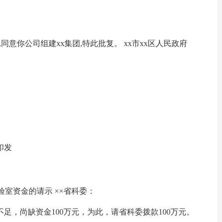
究,同意你公司组建xx集团,特此批复。 xx市xx区人民政府
印发
验室资金的请示 ××省科委：
足，尚缺资金100万元，为此，请省科委拨款100万元。