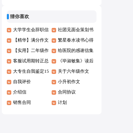
作文七篇
生作文3篇
猜你喜欢
大学学生会辞职信
社团见面会策划书
15篇
【精华】满分作文
繁星春水读书心得
400字锦集7篇
【实用】二年级作
给医院的感谢信集
文300字合集7篇
客服试用期转正总
合15篇
《毕淑敏集》读后
结
大专生自我鉴定15
感
关于六年级作文
篇
自我评价
300字集锦8篇
小升初作文
介绍信
合同协议
销售合同
计划