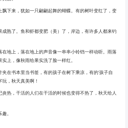
上飘下来，犹如一只翩翩起舞的蝴蝶。有的树叶变红了，变
果成熟了。鱼和虾都变肥（美）了，岸边，有许多人都来钓
落在地上，落在地上的声音像一串串小铃铛一样动听。雨落
果实上，像秋雨给果实洗了脸一样红。
叶夹在书本里当书签，有的孩子在树下乘凉，有的'孩子自
字玩，秋天真美啊！
记炎热，干活的人们在干活的时候也变得不热了，秋天给人
乐趣。