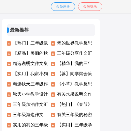
会员注册
会员登录
最新推荐
【热门】三年级叙
笔的世界教学反思
事作文八篇
【精品】美丽的秋
三年级分享作文汇
天三年级作文汇编
精选说明文作文集
总六篇
【精华】我的三年
八篇
合7篇
【实用】我家小狗
级作文汇编九篇
【荐】同学聚会策
三年级作文合集10
精选秋天三年级作
划方案
《小草》教学反思
篇
文合集八篇
秋天小学教学设计
有关水果说明文作
三年级加油作文汇
文锦集6篇
【热门】《春节》
编六篇
三年级海边作文
三年级作文汇编10
有关三年级的秘密
300字4篇
实用的我的三年级
篇
作文4篇
【实用】三年级学