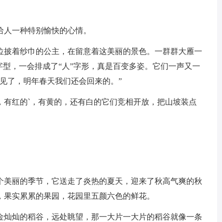
给人一种特别愉快的心情。
位披着纱巾的公主，在留意着这美丽的景色。一群群大雁一
字型，一会排成了“人”字形，真是百变多姿。它们一声又一
见了，明年春天我们还会回来的。”
，有红的`，有黄的，还有白的它们竞相开放，把山坡装点
个美丽的季节，它送走了炎热的夏天，迎来了秋高气爽的秋
，果实累累的果园，花园里五颜六色的鲜花。
金灿灿的稻谷，远处眺望，那一大片一大片的稻谷就像一条