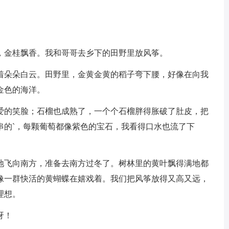
，金桂飘香。我和哥哥去乡下的田野里放风筝。
着朵朵白云。田野里，金黄金黄的稻子弯下腰，好像在向我
金色的海洋。
爱的笑脸；石榴也成熟了，一个个石榴胖得胀破了肚皮，把
串的`，每颗葡萄都像紫色的宝石，我看得口水也流了下
地飞向南方，准备去南方过冬了。树林里的黄叶飘得满地都
像一群快活的黄蝴蝶在嬉戏着。我们把风筝放得又高又远，
理想。
呀！