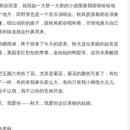
进稻谷田里，就宛如一大群一大群的小孩围着我嘻嘻哈哈地
个地方，田野里也是一个音乐演唱会。秋风抚摸着稻谷演奏
咙，唱出动听的曲子，跟秋风稻谷唱和着，尽情地展示自己
香的味道就会扑鼻而来。
热晒雨淋，终于得来了今天的甜美。秋天这位美丽的姑良是
看，果园里红彤彤的苹果，金灿灿的鸭梨等。这些水果酸甜
把五颜六色给了花。尤其是菊花，菊花的颜色可多了：有红
不一样，有的有我拳头那么大，有的只有我小拇指大点儿。
你不让我，我不让你的竞相开放。
天。我爱你——秋天，我爱你这位美丽的姑娘。
外美丽。