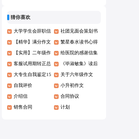
作文七篇
生作文3篇
猜你喜欢
大学学生会辞职信
社团见面会策划书
15篇
【精华】满分作文
繁星春水读书心得
400字锦集7篇
【实用】二年级作
给医院的感谢信集
文300字合集7篇
客服试用期转正总
合15篇
《毕淑敏集》读后
结
大专生自我鉴定15
感
关于六年级作文
篇
自我评价
300字集锦8篇
小升初作文
介绍信
合同协议
销售合同
计划