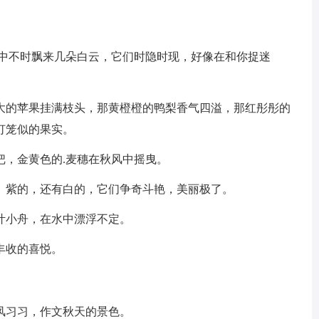
空中不时飘来几朵白云，它们时隐时现，好像在和你捉迷
大的苹果挂满枝头，那黄橙橙的鸭梨香气四溢，那红彤彤的
灯笼似的果实。
把，金黄色的.麦穗在秋风中摇曳。
、紫的，还有白的，它们争奇斗艳，美丽极了。
叶小舟，在水中漂浮不定。
丰收的喜悦。
风习习，作文秋天的景色。