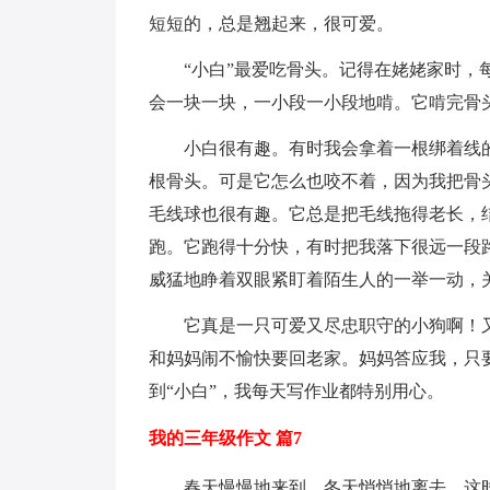
短短的，总是翘起来，很可爱。
“小白”最爱吃骨头。记得在姥姥家时
会一块一块，一小段一小段地啃。它啃完骨
小白很有趣。有时我会拿着一根绑着线的
根骨头。可是它怎么也咬不着，因为我把骨
毛线球也很有趣。它总是把毛线拖得老长，
跑。它跑得十分快，有时把我落下很远一段
威猛地睁着双眼紧盯着陌生人的一举一动，
它真是一只可爱又尽忠职守的小狗啊！
和妈妈闹不愉快要回老家。妈妈答应我，只要
到“小白”，我每天写作业都特别用心。
我的三年级作文 篇7
春天慢慢地来到，冬天悄悄地离去。这