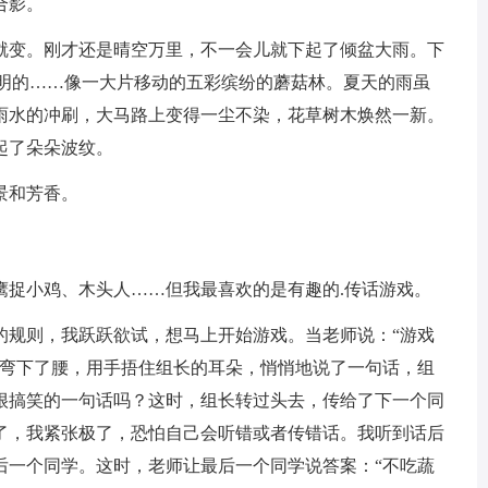
合影。
就变。刚才还是晴空万里，不一会儿就下起了倾盆大雨。下
透明的……像一大片移动的五彩缤纷的蘑菇林。夏天的雨虽
雨水的冲刷，大马路上变得一尘不染，花草树木焕然一新。
起了朵朵波纹。
景和芳香。
鹰捉小鸡、木头人……但我最喜欢的是有趣的.传话游戏。
的规则，我跃跃欲试，想马上开始游戏。当老师说：“游戏
地弯下了腰，用手捂住组长的耳朵，悄悄地说了一句话，组
很搞笑的一句话吗？这时，组长转过头去，传给了下一个同
了，我紧张极了，恐怕自己会听错或者传错话。我听到话后
后一个同学。这时，老师让最后一个同学说答案：“不吃蔬