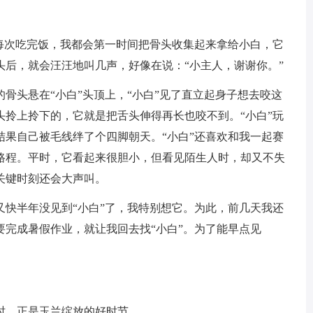
，每次吃完饭，我都会第一时间把骨头收集起来拿给小白，它
头后，就会汪汪地叫几声，好像在说：“小主人，谢谢你。”
骨头悬在“小白”头顶上，“小白”见了直立起身子想去咬这
头拎上拎下的，它就是把舌头伸得再长也咬不到。“小白”玩
结果自己被毛线绊了个四脚朝天。“小白”还喜欢和我一起赛
路程。平时，它看起来很胆小，但看见陌生人时，却又不失
关键时刻还会大声叫。
又快半年没见到“小白”了，我特别想它。为此，前几天我还
完成暑假作业，就让我回去找“小白”。为了能早点见
时，正是玉兰绽放的好时节。