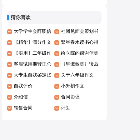
作文七篇
生作文3篇
猜你喜欢
大学学生会辞职信
社团见面会策划书
15篇
【精华】满分作文
繁星春水读书心得
400字锦集7篇
【实用】二年级作
给医院的感谢信集
文300字合集7篇
客服试用期转正总
合15篇
《毕淑敏集》读后
结
大专生自我鉴定15
感
关于六年级作文
篇
自我评价
300字集锦8篇
小升初作文
介绍信
合同协议
销售合同
计划