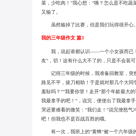
菜，少吃肉！”我心想：“咦？怎么是不吃蔬
又输了。
虽然输掉了比赛，但是我们玩得很开心
我的三年级作文 篇3
我，说起谁都认识——一个小女孩而已
友“，切！这有什么大不了的，只是不会装
记得三年级的时候，我准备回教室，突
路见不平，拔刀相助！于是就对那几个大同
羞耻吗？““我要你管！走开“那个年龄最大
我最拿手的吧！“，说完，便使出了我最拿手
哭还要难看的微笑：“我们走！“说完便怒气
吧！但我也不是百战百胜的哦。
有一次，我班上的“黄蜂“被一个六年级