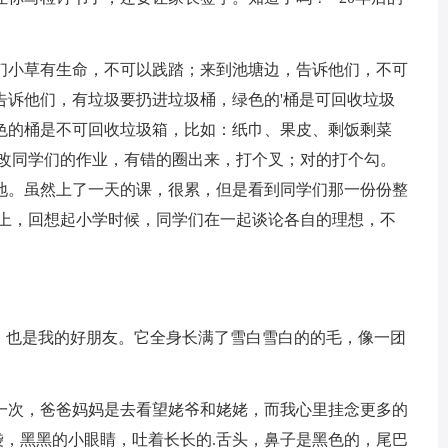
们小草有生命，不可以践踏；来到池塘边，告诉他们，不可
告诉他们，有垃圾要扔进垃圾桶，绿色的'桶是可回收垃圾
色的桶是不可回收垃圾箱，比如：纸巾、果皮、剩饭剩菜
批改同学们的作业，有错的圈出来，打个叉；对的打个勾。
地。虽然上了一天的课，很累，但是看到同学们那一份份整
床上，回想起小学时候，同学们在一起谈论各自的理想，不
狗，也是我的好朋友。它全身长满了雪白雪白的的毛，像一团
一次，爸爸妈妈是去看望姥爷和姥姥，而我心里挂念更多的
脑袋，黑黑的小眼睛，吐着长长的.舌头，鼻子是黑色的，尾巴