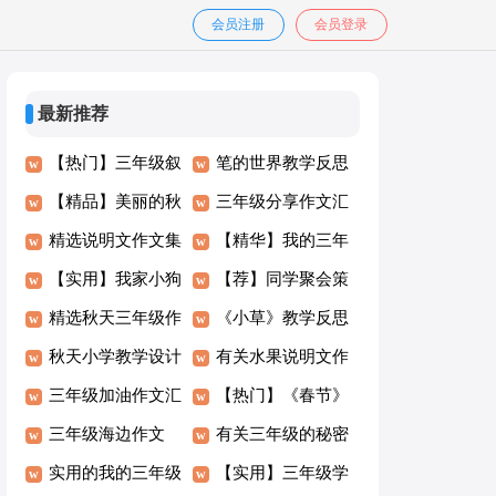
会员注册
会员登录
最新推荐
【热门】三年级叙
笔的世界教学反思
事作文八篇
【精品】美丽的秋
三年级分享作文汇
天三年级作文汇编
精选说明文作文集
总六篇
【精华】我的三年
八篇
合7篇
【实用】我家小狗
级作文汇编九篇
【荐】同学聚会策
三年级作文合集10
精选秋天三年级作
划方案
《小草》教学反思
篇
文合集八篇
秋天小学教学设计
有关水果说明文作
三年级加油作文汇
文锦集6篇
【热门】《春节》
编六篇
三年级海边作文
三年级作文汇编10
有关三年级的秘密
300字4篇
实用的我的三年级
篇
作文4篇
【实用】三年级学