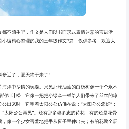
文都不陌生吧，作文是人们以书面形式表情达意的言语活
是小编精心整理的我的三年级作文7篇，仅供参考，欢迎大
脚步近了，夏天终于来了!
片海洋中尽情的玩耍。只见那绿油油的白杨树像一个个永不
绿的针叶松，它像一把把小绿伞一样给人们带来了丝丝的凉
公公出来时，它望着太阳公公仿佛在说：“太阳公公您好”；
：“太阳公公再见”。还有那多姿多态的荷花，有的还是花骨
瓣，像一个少女害羞地把手从窗子里伸出去；有的花瓣全展