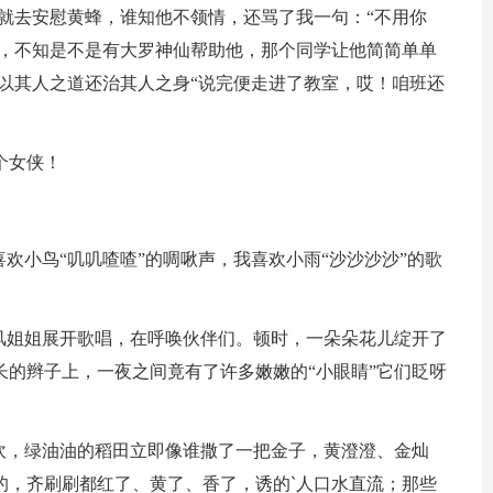
就去安慰黄蜂，谁知他不领情，还骂了我一句：“不用你
到，不知是不是有大罗神仙帮助他，那个同学让他简简单单
是以其人之道还治其人之身“说完便走进了教室，哎！咱班还
个女侠！
喜欢小鸟“叽叽喳喳”的啁啾声，我喜欢小雨“沙沙沙沙”的歌
春风姐姐展开歌唱，在呼唤伙伴们。顿时，一朵朵花儿绽开了
长的辫子上，一夜之间竟有了许多嫩嫩的“小眼睛”它们眨呀
一吹，绿油油的稻田立即像谁撒了一把金子，黄澄澄、金灿
的，齐刷刷都红了、黄了、香了，诱的`人口水直流；那些