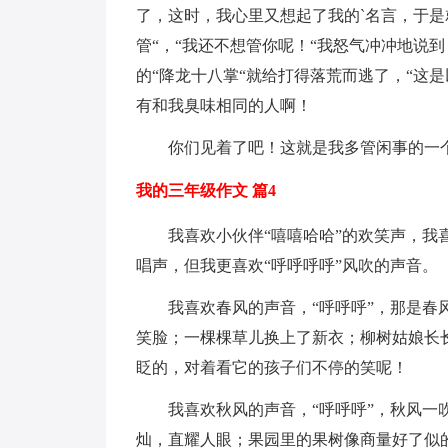
了，这时，我心里又想起了我的`名言，于是
管“，“我还不想管你呢！“我怒气冲冲地说
的“降龙十八掌“就给打得落荒而逃了，“这
有和我臭味相同的人啊！
你们见着了吧！这就是我多管闲事的一
我的三年级作文 篇4
我喜欢小伙伴“嘻嘻哈哈”的欢笑声，我
唱声，但我更喜欢“呼呼呼呼”风吹的声音。
我喜欢春风的声音，“呼呼呼”，那是
笑脸；一棵棵草儿换上了新衣；柳树姑娘长
眨的，对着看它的孩子们不停的笑呢！
我喜欢秋风的声音，“呼呼呼”，秋风
灿，直耀人眼；果园里的果树像商量好了似